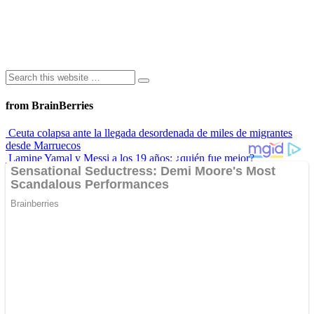
from BrainBerries
Ceuta colapsa ante la llegada desordenada de miles de migrantes
desde Marruecos
Lamine Yamal y Messi a los 19 años: ¿quién fue mejor?
“Envidiosa”, la serie argentina que muestra a una mujer real
Las 10 influencers latinas plus size que inspiran a sus seguidoras
La princesa Leonor finaliza su formación militar y se prepara para
liderar
Advertisements