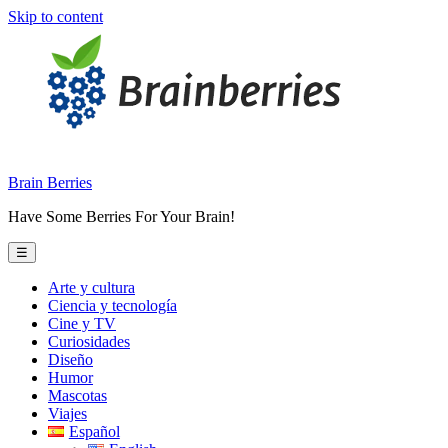
Skip to content
Brain Berries
Have Some Berries For Your Brain!
☰
Arte y cultura
Ciencia y tecnología
Cine y TV
Curiosidades
Diseño
Humor
Mascotas
Viajes
Español