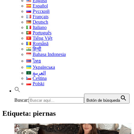
English
Español
Русский
Français
Deutsch
Italiano
Português
Tiếng Việt
Română
हिन्दी
Bahasa Indonesia
ไทย
Українська
العربية
Čeština
Polski
Buscar:
Botón de búsqueda
Etiqueta:
piernas