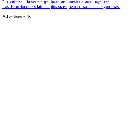
“Envidiosa”, la serie argentina que muestra a una mujer real
Las 10 influencers latinas plus size que inspiran a sus seguidoras
Advertisements