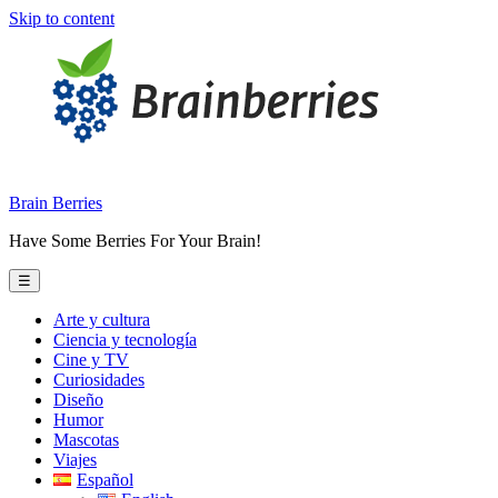
Skip to content
Brain Berries
Have Some Berries For Your Brain!
☰
Arte y cultura
Ciencia y tecnología
Cine y TV
Curiosidades
Diseño
Humor
Mascotas
Viajes
Español