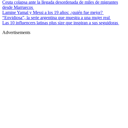
Ceuta colapsa ante la llegada desordenada de miles de migrantes
desde Marruecos
Lamine Yamal y Messi a los 19 años: ¿quién fue mejor?
“Envidiosa”, la serie argentina que muestra a una mujer real
Las 10 influencers latinas plus size que inspiran a sus seguidoras
Advertisements