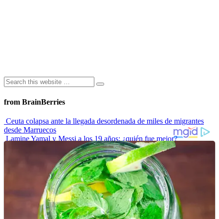
from BrainBerries
Ceuta colapsa ante la llegada desordenada de miles de migrantes
desde Marruecos
Lamine Yamal y Messi a los 19 años: ¿quién fue mejor?
“Envidiosa”, la serie argentina que muestra a una mujer real
Las 10 influencers latinas plus size que inspiran a sus seguidoras
La princesa Leonor finaliza su formación militar y se prepara para
liderar
Advertisements