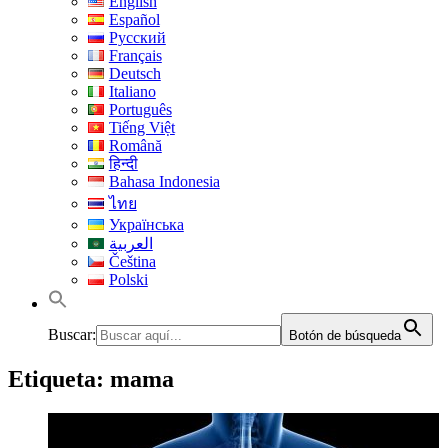
English
Español
Русский
Français
Deutsch
Italiano
Português
Tiếng Việt
Română
हिन्दी
Bahasa Indonesia
ไทย
Українська
العربية
Čeština
Polski
Buscar:
Botón de búsqueda
Etiqueta:
mama