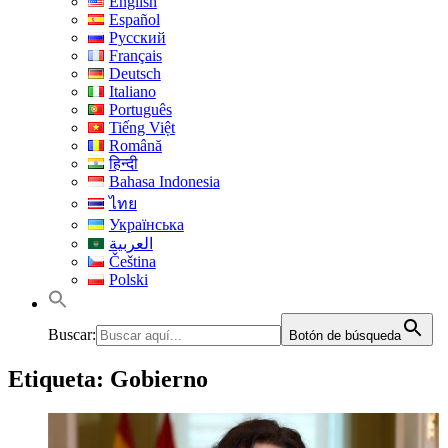
English
Español
Русский
Français
Deutsch
Italiano
Português
Tiếng Việt
Română
हिन्दी
Bahasa Indonesia
ไทย
Українська
العربية
Čeština
Polski
Buscar:
Botón de búsqueda
Etiqueta:
Gobierno