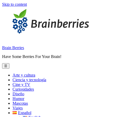
Skip to content
Brain Berries
Have Some Berries For Your Brain!
☰
Arte y cultura
Ciencia y tecnología
Cine y TV
Curiosidades
Diseño
Humor
Mascotas
Viajes
Español