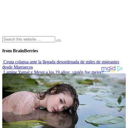
from BrainBerries
Ceuta colapsa ante la llegada desordenada de miles de migrantes
desde Marruecos
Lamine Yamal y Messi a los 19 años: ¿quién fue mejor?
“Envidiosa”, la serie argentina que muestra a una mujer real
Las 10 influencers latinas plus size que inspiran a sus seguidoras
La princesa Leonor finaliza su formación militar y se prepara para
liderar
Advertisements