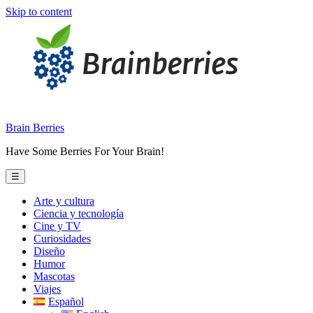
Skip to content
Brain Berries
Have Some Berries For Your Brain!
☰
Arte y cultura
Ciencia y tecnología
Cine y TV
Curiosidades
Diseño
Humor
Mascotas
Viajes
Español