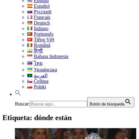
English
Español
Русский
Français
Deutsch
Italiano
Português
Tiếng Việt
Română
हिन्दी
Bahasa Indonesia
ไทย
Українська
العربية
Čeština
Polski
Buscar:
Botón de búsqueda
Etiqueta:
dónde están