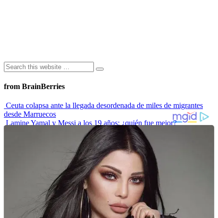
from BrainBerries
Ceuta colapsa ante la llegada desordenada de miles de migrantes
desde Marruecos
Lamine Yamal y Messi a los 19 años: ¿quién fue mejor?
“Envidiosa”, la serie argentina que muestra a una mujer real
Las 10 influencers latinas plus size que inspiran a sus seguidoras
La princesa Leonor finaliza su formación militar y se prepara para
liderar
Advertisements