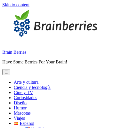
Skip to content
Brain Berries
Have Some Berries For Your Brain!
☰
Arte y cultura
Ciencia y tecnología
Cine y TV
Curiosidades
Diseño
Humor
Mascotas
Viajes
Español