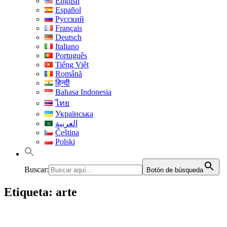
English
Español
Русский
Français
Deutsch
Italiano
Português
Tiếng Việt
Română
हिन्दी
Bahasa Indonesia
ไทย
Українська
العربية
Čeština
Polski
Buscar:
Botón de búsqueda
Etiqueta:
arte