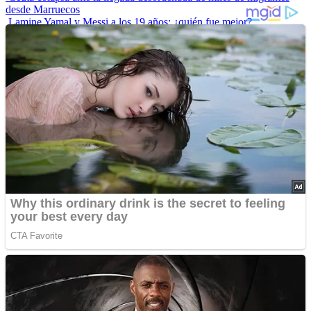
desde Marruecos
Lamine Yamal y Messi a los 19 años: ¿quién fue mejor?
“Envidiosa”, la serie argentina que muestra a una mujer real
Las 10 influencers latinas plus size que inspiran a sus seguidoras
La princesa Leonor finaliza su formación militar y se prepara para
liderar
Advertisements