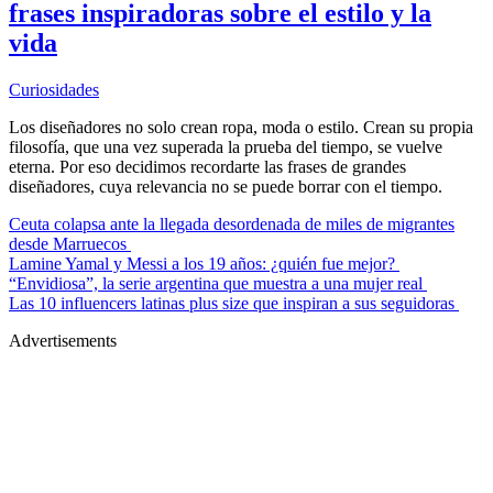
frases inspiradoras sobre el estilo y la
vida
Curiosidades
Los diseñadores no solo crean ropa, moda o estilo. Crean su propia
filosofía, que una vez superada la prueba del tiempo, se vuelve
eterna. Por eso decidimos recordarte las frases de grandes
diseñadores, cuya relevancia no se puede borrar con el tiempo.
Ceuta colapsa ante la llegada desordenada de miles de migrantes
desde Marruecos
Lamine Yamal y Messi a los 19 años: ¿quién fue mejor?
“Envidiosa”, la serie argentina que muestra a una mujer real
Las 10 influencers latinas plus size que inspiran a sus seguidoras
Advertisements