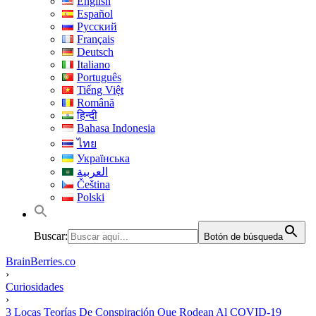
English
Español
Русский
Français
Deutsch
Italiano
Português
Tiếng Việt
Română
हिन्दी
Bahasa Indonesia
ไทย
Українська
العربية
Čeština
Polski
Buscar:
Botón de búsqueda
BrainBerries.co
›
Curiosidades
›
3 Locas Teorías De Conspiración Que Rodean Al COVID-19