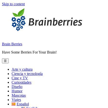
Skip to content
Brain Berries
Have Some Berries For Your Brain!
☰
Arte y cultura
Ciencia y tecnología
Cine y TV
Curiosidades
Diseño
Humor
Mascotas
Viajes
Español