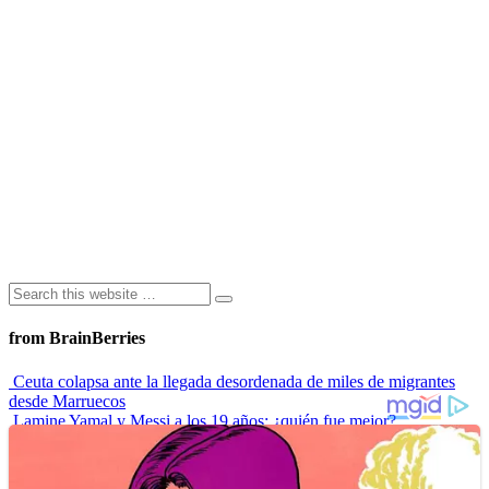
from BrainBerries
Ceuta colapsa ante la llegada desordenada de miles de migrantes
desde Marruecos
Lamine Yamal y Messi a los 19 años: ¿quién fue mejor?
“Envidiosa”, la serie argentina que muestra a una mujer real
Las 10 influencers latinas plus size que inspiran a sus seguidoras
La princesa Leonor finaliza su formación militar y se prepara para