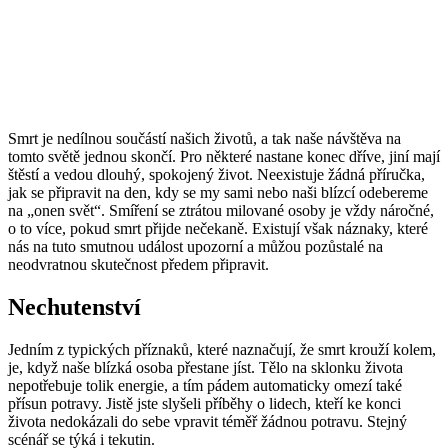
Smrt je nedílnou součástí našich životů, a tak naše návštěva na
tomto světě jednou skončí. Pro některé nastane konec dříve, jiní mají
štěstí a vedou dlouhý, spokojený život. Neexistuje žádná příručka,
jak se připravit na den, kdy se my sami nebo naši blízcí odebereme
na „onen svět“. Smíření se ztrátou milované osoby je vždy náročné,
o to více, pokud smrt přijde nečekaně. Existují však náznaky, které
nás na tuto smutnou událost upozorní a můžou pozůstalé na
neodvratnou skutečnost předem připravit.
Nechutenství
Jedním z typických příznaků, které naznačují, že smrt krouží kolem,
je, když naše blízká osoba přestane jíst. Tělo na sklonku života
nepotřebuje tolik energie, a tím pádem automaticky omezí také
přísun potravy. Jistě jste slyšeli příběhy o lidech, kteří ke konci
života nedokázali do sebe vpravit téměř žádnou potravu. Stejný
scénář se týká i tekutin.