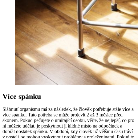
Více spánku
Slábnutí organismu má za následek, že člověk potřebuje stále více a
více spánku. Tato potřeba se může projevit 2 až 3 měsíce před
skonem. Pokud pečujete o umírající osobu, věřte, že nejlepší, co pro
ni můžete udělat, je poskytnout jí klidné místo na odpočinek a
dopřát dostatek spánku. V období, kdy člověk už většinu času tráví
v posteli, se mohou vyskytnout problémy s proleženinami. Pokud to