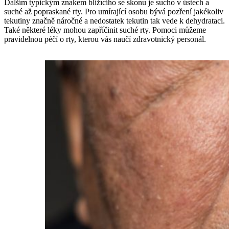
Dalším typickým znakem blížícího se skonu je sucho v ústech a
suché až popraskané rty. Pro umírající osobu bývá pozření jakékoliv
tekutiny značně náročné a nedostatek tekutin tak vede k dehydrataci.
Také některé léky mohou zapříčinit suché rty. Pomoci můžeme
pravidelnou péčí o rty, kterou vás naučí zdravotnický personál.