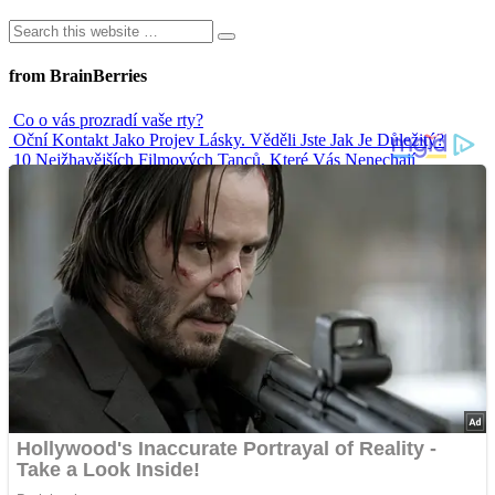
from BrainBerries
Co o vás prozradí vaše rty?
Oční Kontakt Jako Projev Lásky. Věděli Jste Jak Je Důležitý?
10 Nejžhavějších Filmových Tanců, Které Vás Nenechají
Chladnými
Nejvtipnější svatební tance
Senioři zpozorněte. Kdo bere léky, měl by se vyhnout těmto
nápojům
Advertisements