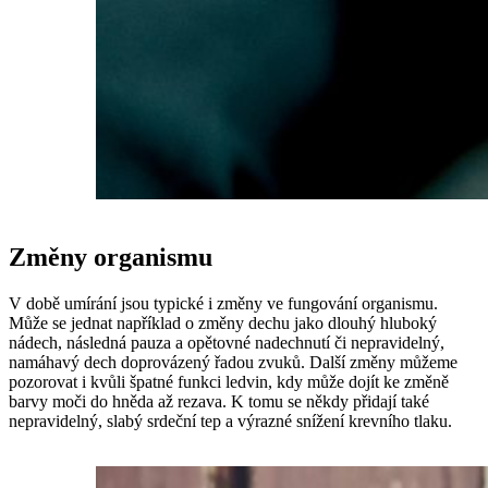
Změny organismu
V době umírání jsou typické i změny ve fungování organismu.
Může se jednat například o změny dechu jako dlouhý hluboký
nádech, následná pauza a opětovné nadechnutí či nepravidelný,
namáhavý dech doprovázený řadou zvuků. Další změny můžeme
pozorovat i kvůli špatné funkci ledvin, kdy může dojít ke změně
barvy moči do hněda až rezava. K tomu se někdy přidají také
nepravidelný, slabý srdeční tep a výrazné snížení krevního tlaku.