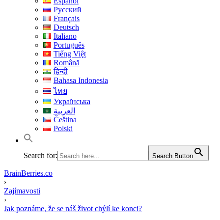
Español
Русский
Français
Deutsch
Italiano
Português
Tiếng Việt
Română
हिन्दी
Bahasa Indonesia
ไทย
Українська
العربية
Čeština
Polski
Search for:
Search Button
BrainBerries.co
›
Zajímavosti
›
Jak poznáme, že se náš život chýlí ke konci?