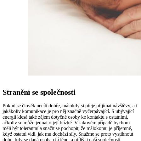
Stranění se společnosti
Pokud se člověk necítí dobře, málokdy si přeje přijímat návštěvy, a i
jakákoliv komunikace je pro něj značně vyčerpávající. S ubývající
energií klesá také zájem dotyčné osoby ke kontaktu s ostatními,
ačkoliv se může jednat o její blízké. V takovém případě bychom
měli být tolerantní a snažit se pochopit, že málokomu je příjemné,
když ostatní vidí, jak mu dochází síly. Snažme se proto vystihnout
dobu, kdy se daná osoba cítí lépe, a příliš ji naší společností