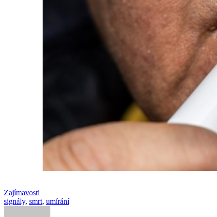
Zajímavosti
signály
,
smrt
,
umírání