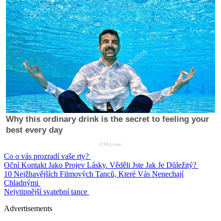
Co o vás prozradí vaše rty?
Oční Kontakt Jako Projev Lásky. Věděli Jste Jak Je Důležitý?
10 Nejžhavějších Filmových Tanců, Které Vás Nenechají
Chladnými
Nejvtipnější svatební tance
Advertisements