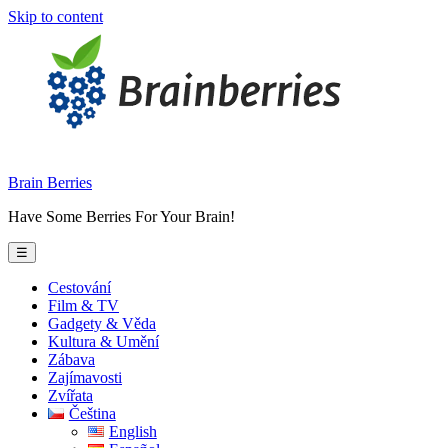
Skip to content
Brain Berries
Have Some Berries For Your Brain!
☰
Cestování
Film & TV
Gadgety & Věda
Kultura & Umění
Zábava
Zajímavosti
Zvířata
Čeština
English