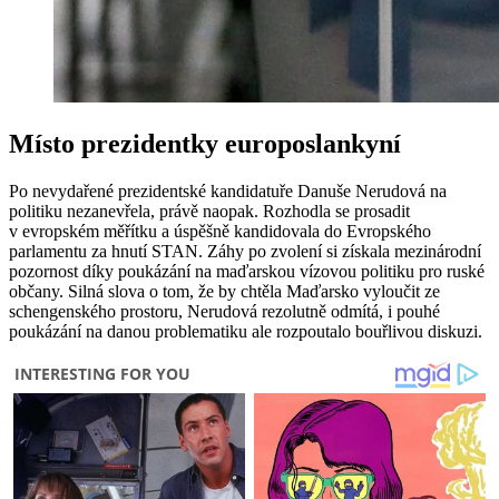
Místo prezidentky europoslankyní
Po nevydařené prezidentské kandidatuře Danuše Nerudová na
politiku nezanevřela, právě naopak. Rozhodla se prosadit
v evropském měřítku a úspěšně kandidovala do Evropského
parlamentu za hnutí STAN. Záhy po zvolení si získala mezinárodní
pozornost díky poukázání na maďarskou vízovou politiku pro ruské
občany. Silná slova o tom, že by chtěla Maďarsko vyloučit ze
schengenského prostoru, Nerudová rezolutně odmítá, i pouhé
poukázání na danou problematiku ale rozpoutalo bouřlivou diskuzi.