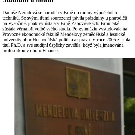
Danuše Nerudová se narodila v Brně do rodiny výpočetních
techniků. Se svými třemi sourozenci trávila prázdniny u prarodičů
na Vysočině, jinak vyrůstala v Brně-Žabovřeskách. Brnu také
zůstala věrná při volbě svého studia. Po gymnáziu vystudovala na
Provozně ekonomické fakultě Mendelovy zemědělské a lesnické
univerzity obor Hospodářská politika a správa. V roce 2005 získala
titul Ph.D. a své studijní úspěchy završila, když byla jmenována
profesorkou v oboru Finance.