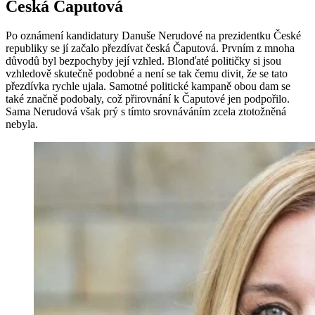
Česká Čaputová
Po oznámení kandidatury Danuše Nerudové na prezidentku České
republiky se jí začalo přezdívat česká Čaputová. Prvním z mnoha
důvodů byl bezpochyby její vzhled. Blonďaté političky si jsou
vzhledově skutečně podobné a není se tak čemu divit, že se tato
přezdívka rychle ujala. Samotné politické kampaně obou dam se
také značně podobaly, což přirovnání k Čaputové jen podpořilo.
Sama Nerudová však prý s tímto srovnáváním zcela ztotožněná
nebyla.