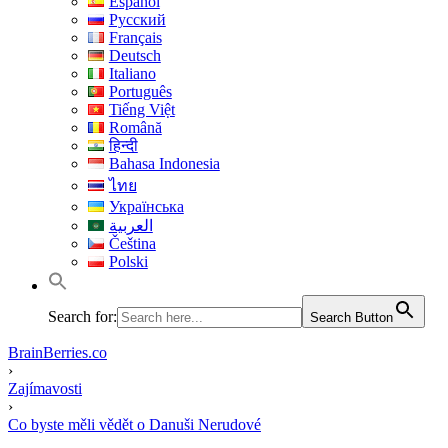
Español
Русский
Français
Deutsch
Italiano
Português
Tiếng Việt
Română
हिन्दी
Bahasa Indonesia
ไทย
Українська
العربية
Čeština
Polski
Search for:
Search Button
BrainBerries.co
›
Zajímavosti
›
Co byste měli vědět o Danuši Nerudové