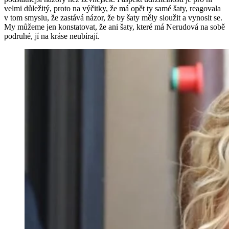
velmi důležitý, proto na výčitky, že má opět ty samé šaty, reagovala
v tom smyslu, že zastává názor, že by šaty měly sloužit a vynosit se.
My můžeme jen konstatovat, že ani šaty, které má Nerudová na sobě
podruhé, jí na kráse neubírají.