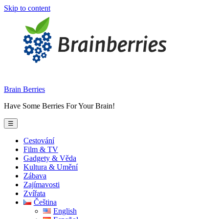
Skip to content
Brain Berries
Have Some Berries For Your Brain!
☰
Cestování
Film & TV
Gadgety & Věda
Kultura & Umění
Zábava
Zajímavosti
Zvířata
Čeština
English