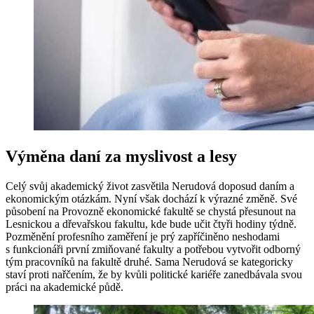
Výměna daní za myslivost a lesy
Celý svůj akademický život zasvětila Nerudová doposud daním a
ekonomickým otázkám. Nyní však dochází k výrazné změně. Své
působení na Provozně ekonomické fakultě se chystá přesunout na
Lesnickou a dřevařskou fakultu, kde bude učit čtyři hodiny týdně.
Pozměnění profesního zaměření je prý zapříčiněno neshodami
s funkcionáři první zmiňované fakulty a potřebou vytvořit odborný
tým pracovníků na fakultě druhé. Sama Nerudová se kategoricky
staví proti nařčením, že by kvůli politické kariéře zanedbávala svou
práci na akademické půdě.