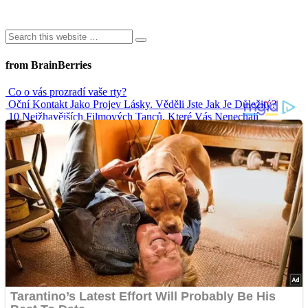
from BrainBerries
Co o vás prozradí vaše rty?
Oční Kontakt Jako Projev Lásky. Věděli Jste Jak Je Důležitý?
10 Nejžhavějších Filmových Tanců, Které Vás Nenechají
Chladnými
Nejvtipnější svatební tance
Senioři zpozorněte. Kdo bere léky, měl by se vyhnout těmto
nápojům
Advertisements