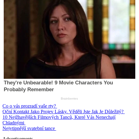
Co o vás prozradí vaše rty?
Oční Kontakt Jako Projev Lásky. Věděli Jste Jak Je Důležitý?
10 Nejžhavějších Filmových Tanců, Které Vás Nenechají
Chladnými
Nejvtipnější svatební tance
Advertisements