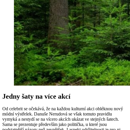
Jedny šaty na více akcí
Od celebrit se očekává, že na každou kulturní akci obléknou nový
módní výstřelek. Danuše Nerudová se však tomuto pravidlu
vymyká a nestydí se na vícero akcích ukázat ve stejných šatech.
Sama se prezentuje především jako politička, u které jsou
podstatnější názory než zevnějšek. I aspekt udržitelnosti je pro ni