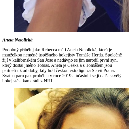
Aneta Netolická
Podobný příběh jako Rebecca má i Aneta Netolická, která je
manželkou neméně úspěšného hokejisty Tomáše Hertla. Společně
žijí v kalifornském San Jose a nedávno se jim narodil první syn,
který dostal jméno Tobias. Aneta je Češka a s Tomášem jsou
partneři už od doby, kdy hrál českou extraligu za Slavii Praha.
Svatba páru pak proběhla v roce 2019 a účastnili se jí další skvělý
hokejisté a kamarádi z NHL.