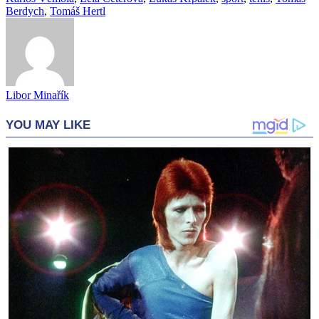
Berdych
,
Tomáš Hertl
Libor Minařík