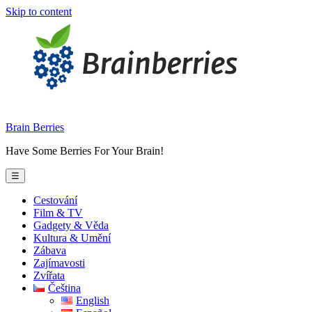
Skip to content
Brain Berries
Have Some Berries For Your Brain!
☰
Cestování
Film & TV
Gadgety & Věda
Kultura & Umění
Zábava
Zajímavosti
Zvířata
Čeština
English