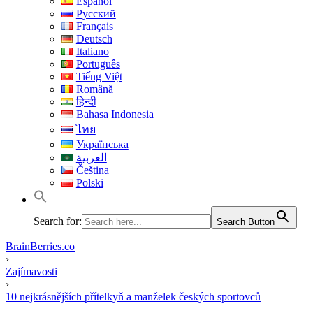
Español
Русский
Français
Deutsch
Italiano
Português
Tiếng Việt
Română
हिन्दी
Bahasa Indonesia
ไทย
Українська
العربية
Čeština
Polski
Search for:
Search Button
BrainBerries.co
›
Zajímavosti
›
10 nejkrásnějších přítelkyň a manželek českých sportovců