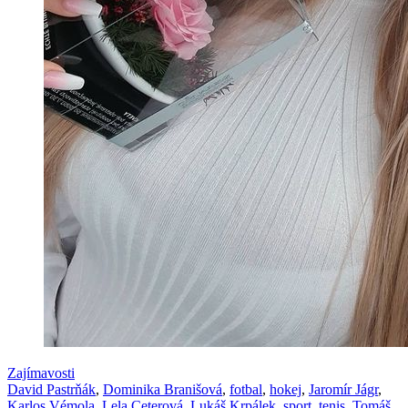
Zajímavosti
David Pastrňák
,
Dominika Branišová
,
fotbal
,
hokej
,
Jaromír Jágr
,
Karlos Vémola
,
Lela Ceterová
,
Lukáš Krpálek
,
sport
,
tenis
,
Tomáš