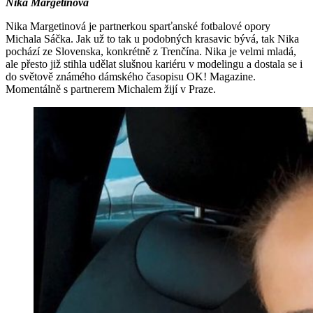
Nika Margetinová
Nika Margetinová je partnerkou sparťanské fotbalové opory
Michala Sáčka. Jak už to tak u podobných krasavic bývá, tak Nika
pochází ze Slovenska, konkrétně z Trenčína. Nika je velmi mladá,
ale přesto již stihla udělat slušnou kariéru v modelingu a dostala se i
do světově známého dámského časopisu OK! Magazine.
Momentálně s partnerem Michalem žijí v Praze.