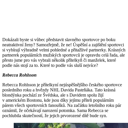
Dokázali byste si vůbec představit slavného sportovce po boku
neatraktivní ženy? Samozřejmě, že ne! Úspěšní a zajištění sportovci
si vybírají výhradně velmi pohledné a přitažlivé partnerky. Krásných
partnerek populárních mužských sportovců je opravdu celá řada, ale
přesto jsme pro vás vybrali několik přítelkyň či manželek, které
podle nás stojí za to. Které to podle vás sluší nejvíce?
Rebecca Rohlsson
Rebecca Rohlsson je přítelkyní nejúspěšnějšího českého sportovce
posledního roku a hvězdy NHL Davida Pastrňáka. Tato krásná
blondýnka pochází ze Švédska, ale s Davidem spolu žijí
v americkém Bostonu, kde jsou díky jejímu příteli populárním
párem všech sportovních fanoušků. Na začátku letošního roku pár
oznámil, že očekávají narození potomka. Sama Rebecca se
pochlubila skutečností, že jejich prvorozené dítě bude syn.