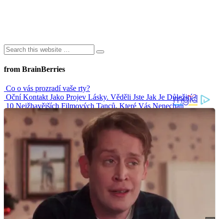
from BrainBerries
Co o vás prozradí vaše rty?
Oční Kontakt Jako Projev Lásky. Věděli Jste Jak Je Důležitý?
10 Nejžhavějších Filmových Tanců, Které Vás Nenechají
Chladnými
Nejvtipnější svatební tance
Senioři zpozorněte. Kdo bere léky, měl by se vyhnout těmto
nápojům
Advertisements