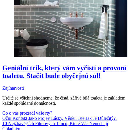
Geniální trik, který vám vyčistí a provoní
toaletu. Stačit bude obyčejná sůl!
Zajímavosti
Určitě se všichni shodneme, že čistá, zářivě bílá toaleta je základem
každé spořádané domácnosti.
Co o vás prozradí vaše rty?
Oční Kontakt Jako Projev Lásky. Věděli Jste Jak Je Důležitý?
10 Nejžhavějších Filmových Tanců, Které Vás Nenechají
Chladnými