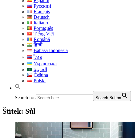
Español
Русский
Français
Deutsch
Italiano
Português
Tiếng Việt
Română
हिन्दी
Bahasa Indonesia
ไทย
Українська
العربية
Čeština
Polski
Search for:
Search Button
Štítek:
Sůl