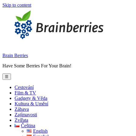
Skip to content
Brain Berries
Have Some Berries For Your Brain!
☰
Cestování
Film & TV
Gadgety & Věda
Kultura & Umění
Zábava
Zajímavosti
Zvířata
Čeština
English