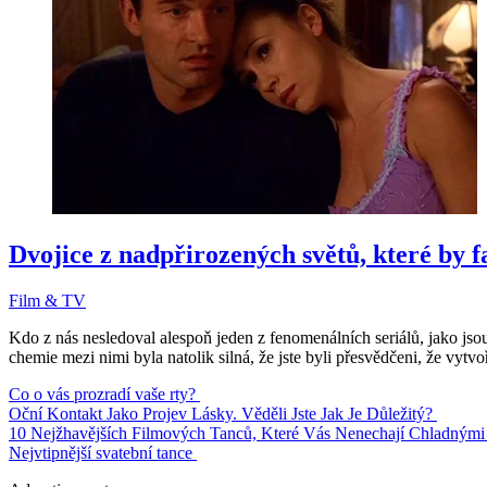
Dvojice z nadpřirozených světů, které by fa
Film & TV
Kdo z nás nesledoval alespoň jeden z fenomenálních seriálů, jako jsou
chemie mezi nimi byla natolik silná, že jste byli přesvědčeni, že vytvo
Co o vás prozradí vaše rty?
Oční Kontakt Jako Projev Lásky. Věděli Jste Jak Je Důležitý?
10 Nejžhavějších Filmových Tanců, Které Vás Nenechají Chladným
Nejvtipnější svatební tance