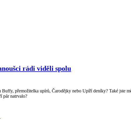
noušci rádi viděli spolu
 Buffy, přemožitelka upírů, Čarodějky nebo Upíří deníky? Také jste měli
ří pár natrvalo?
i