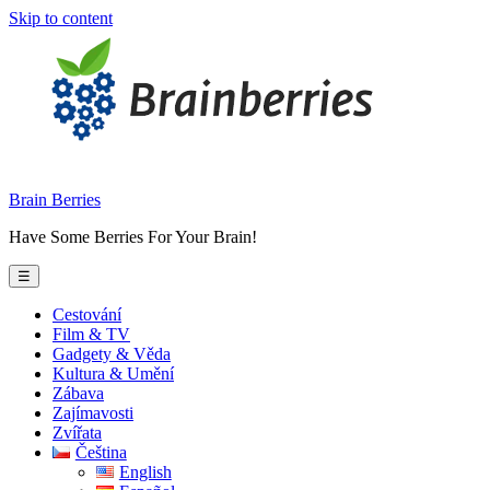
Skip to content
Brain Berries
Have Some Berries For Your Brain!
☰
Cestování
Film & TV
Gadgety & Věda
Kultura & Umění
Zábava
Zajímavosti
Zvířata
Čeština
English