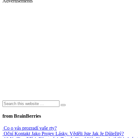
Advertisements
from BrainBerries
Co o vás prozradí vaše rty?
Oční Kontakt Jako Projev Lásky. Věděli Jste Jak Je Důležitý?