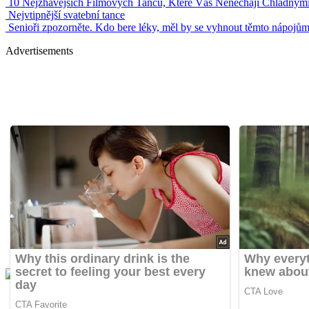
10 Nejžhavějších Filmových Tanců, Které Vás Nenechají Chladným
Nejvtipnější svatební tance
Senioři zpozorněte. Kdo bere léky, měl by se vyhnout těmto nápojů
Advertisements