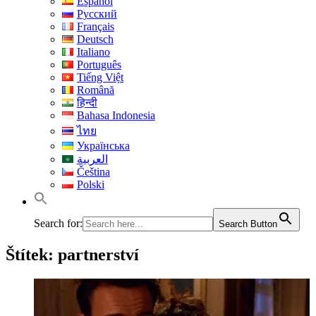
Español
Русский
Français
Deutsch
Italiano
Português
Tiếng Việt
Română
हिन्दी
Bahasa Indonesia
ไทย
Українська
العربية
Čeština
Polski
Search for:
Search Button
Štítek:
partnerství