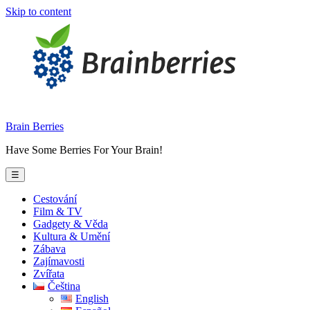
Skip to content
Brain Berries
Have Some Berries For Your Brain!
☰
Cestování
Film & TV
Gadgety & Věda
Kultura & Umění
Zábava
Zajímavosti
Zvířata
Čeština
English