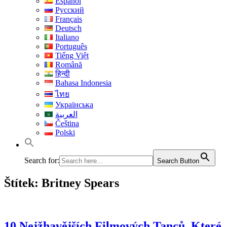
Español
Русский
Français
Deutsch
Italiano
Português
Tiếng Việt
Română
हिन्दी
Bahasa Indonesia
ไทย
Українська
العربية
Čeština
Polski
Search for:
Search Button
Štítek:
Britney Spears
10 Nejžhavějších Filmových Tanců, Které