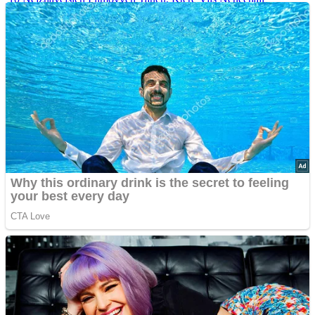
Chladnými
Nejvtipnější svatební tance
Senioři zpozorněte. Kdo bere léky, měl by se vyhnout těmto
nápojům
Advertisements