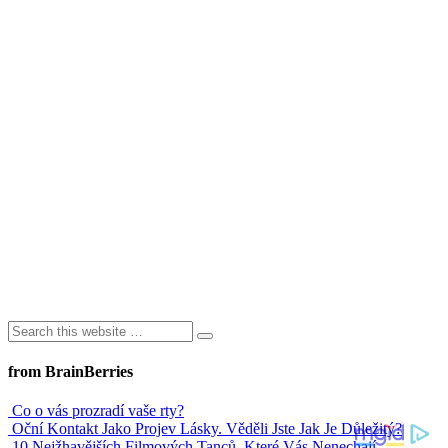
from BrainBerries
Co o vás prozradí vaše rty?
Oční Kontakt Jako Projev Lásky. Věděli Jste Jak Je Důležitý?
10 Nejžhavějších Filmových Tanců, Které Vás Nenechají