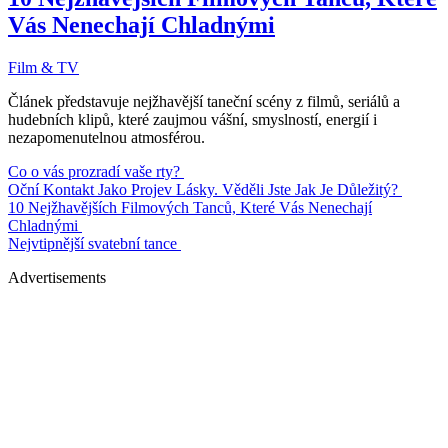
Vás Nenechají Chladnými
Film & TV
Článek představuje nejžhavější taneční scény z filmů, seriálů a
hudebních klipů, které zaujmou vášní, smyslností, energií i
nezapomenutelnou atmosférou.
Co o vás prozradí vaše rty?
Oční Kontakt Jako Projev Lásky. Věděli Jste Jak Je Důležitý?
10 Nejžhavějších Filmových Tanců, Které Vás Nenechají
Chladnými
Nejvtipnější svatební tance
Advertisements