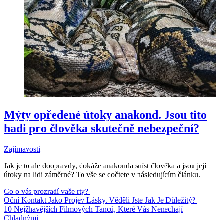
Mýty opředené útoky anakond. Jsou tito
hadi pro člověka skutečně nebezpeční?
Zajímavosti
Jak je to ale doopravdy, dokáže anakonda sníst člověka a jsou její
útoky na lidi záměrné? To vše se dočtete v následujícím článku.
Co o vás prozradí vaše rty?
Oční Kontakt Jako Projev Lásky. Věděli Jste Jak Je Důležitý?
10 Nejžhavějších Filmových Tanců, Které Vás Nenechají
Chladnými