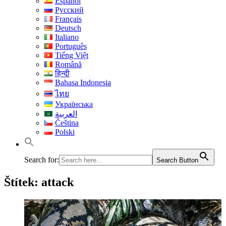
Español
Русский
Français
Deutsch
Italiano
Português
Tiếng Việt
Română
हिन्दी
Bahasa Indonesia
ไทย
Українська
العربية
Čeština
Polski
Search for:
Search Button
Štítek:
attack