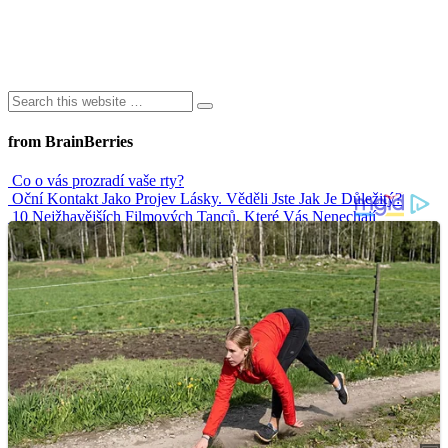
from BrainBerries
Co o vás prozradí vaše rty?
Oční Kontakt Jako Projev Lásky. Věděli Jste Jak Je Důležitý?
10 Nejžhavějších Filmových Tanců, Které Vás Nenechají
Chladnými
Nejvtipnější svatební tance
Senioři zpozorněte. Kdo bere léky, měl by se vyhnout těmto
nápojům
Advertisements