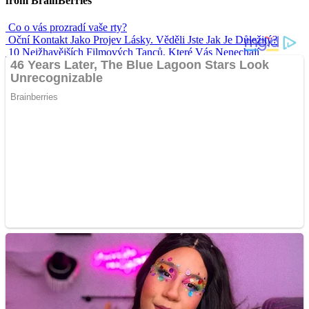
from BrainBerries
Co o vás prozradí vaše rty?
Oční Kontakt Jako Projev Lásky. Věděli Jste Jak Je Důležitý?
10 Nejžhavějších Filmových Tanců, Které Vás Nenechají
Chladnými
Nejvtipnější svatební tance
Senioři zpozorněte. Kdo bere léky, měl by se vyhnout těmto
nápojům
Advertisements