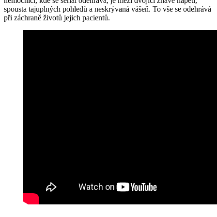
nemocnici, kde se seriál odehrává, je mezi dvojicí žhavé napětí,
spousta tajuplných pohledů a neskrývaná vášeň. To vše se odehrává
při záchraně životů jejich pacientů.