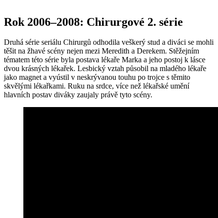
Rok 2006–2008: Chirurgové 2. série
Druhá série seriálu Chirurgů odhodila veškerý stud a diváci se mohli
těšit na žhavé scény nejen mezi Meredith a Derekem. Stěžejním
tématem této série byla postava lékaře Marka a jeho postoj k lásce
dvou krásných lékařek. Lesbický vztah působil na mladého lékaře
jako magnet a vyústil v neskrývanou touhu po trojce s těmito
skvělými lékařkami. Ruku na srdce, více než lékařské umění
hlavních postav diváky zaujaly právě tyto scény.