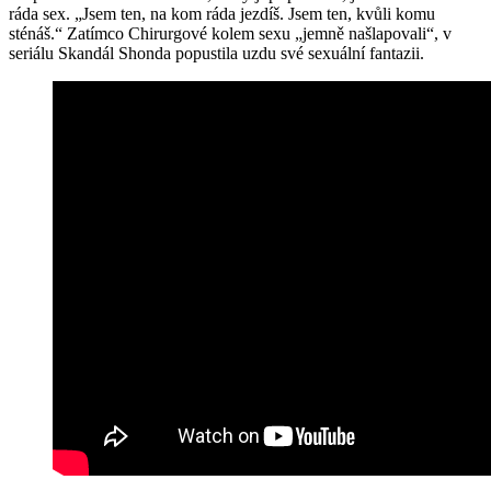
ráda sex. „Jsem ten, na kom ráda jezdíš. Jsem ten, kvůli komu
sténáš.“ Zatímco Chirurgové kolem sexu „jemně našlapovali“, v
seriálu Skandál Shonda popustila uzdu své sexuální fantazii.