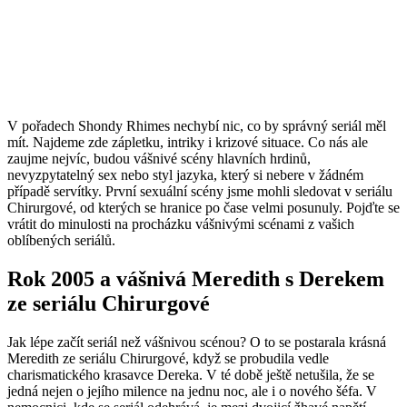
V pořadech Shondy Rhimes nechybí nic, co by správný seriál měl
mít. Najdeme zde zápletku, intriky i krizové situace. Co nás ale
zaujme nejvíc, budou vášnivé scény hlavních hrdinů,
nevyzpytatelný sex nebo styl jazyka, který si nebere v žádném
případě servítky. První sexuální scény jsme mohli sledovat v seriálu
Chirurgové, od kterých se hranice po čase velmi posunuly. Pojďte se
vrátit do minulosti na procházku vášnivými scénami z vašich
oblíbených seriálů.
Rok 2005 a vášnivá Meredith s Derekem
ze seriálu Chirurgové
Jak lépe začít seriál než vášnivou scénou? O to se postarala krásná
Meredith ze seriálu Chirurgové, když se probudila vedle
charismatického krasavce Dereka. V té době ještě netušila, že se
jedná nejen o jejího milence na jednu noc, ale i o nového šéfa. V