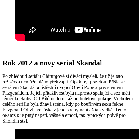
Rok 2012 a nový seriál Skandál
Po zhlédnutí seriálu Chirurgové si diváci mysleli, že už je tato
režisérka nemůže ničím překvapit. Opak byl pravdou. Přišla se
seriálem Skandál a ústřední dvojicí Olivií Pope a prezidentem
Fitzgeraldem. Jejich přitažlivost byla naprosto spalující a sex měli
téměř kdekoliv. Od Bílého domu až po hotelové pokoje. Vrcholem
celého seriálu byla žhavá scéna, kdy po bouřlivém sexu řekne
Fitzgerald Olivii, že láska z jeho strany není až tak velká. Tento
okamžik je plný napětí, vášně a emocí, tak typických právě pro
Shondin styl.