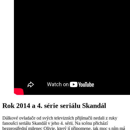
Rok 2014 a 4. série seriálu Skandál
Dálkové ovladače od svých televizních přijímačů nedali z ruky
fanoušci seriálu Skandál v jeho 4. sérii. Na scénu přichází
bezprostřední milenec Olivie, který jí připomene, jak moc s ním má