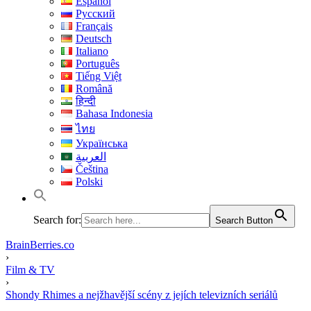
Español
Русский
Français
Deutsch
Italiano
Português
Tiếng Việt
Română
हिन्दी
Bahasa Indonesia
ไทย
Українська
العربية
Čeština
Polski
Search for:
Search Button
BrainBerries.co
›
Film & TV
›
Shondy Rhimes a nejžhavější scény z jejích televizních seriálů