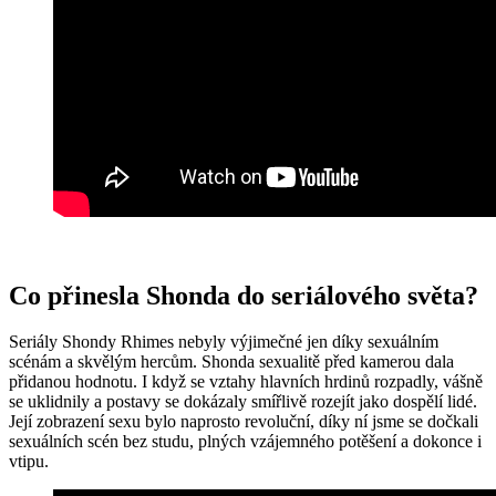
Co přinesla Shonda do seriálového světa?
Seriály Shondy Rhimes nebyly výjimečné jen díky sexuálním
scénám a skvělým hercům. Shonda sexualitě před kamerou dala
přidanou hodnotu. I když se vztahy hlavních hrdinů rozpadly, vášně
se uklidnily a postavy se dokázaly smířlivě rozejít jako dospělí lidé.
Její zobrazení sexu bylo naprosto revoluční, díky ní jsme se dočkali
sexuálních scén bez studu, plných vzájemného potěšení a dokonce i
vtipu.