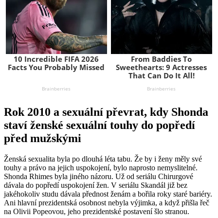
Rok 2010 a sexuální převrat, kdy Shonda
staví ženské sexuální touhy do popředí
před mužskými
Ženská sexualita byla po dlouhá léta tabu. Že by i ženy měly své
touhy a právo na jejich uspokojení, bylo naprosto nemyslitelné.
Shonda Rhimes byla jiného názoru. Už od seriálu Chirurgové
dávala do popředí uspokojení žen. V seriálu Skandál již bez
jakéhokoliv studu dávala přednost ženám a bořila roky staré bariéry.
Ani hlavní prezidentská osobnost nebyla výjimka, a když přišla řeč
na Olivii Popeovou, jeho prezidentské postavení šlo stranou.