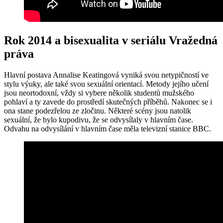
Rok 2014 a bisexualita v seriálu Vražedná
práva
Hlavní postava Annalise Keatingová vyniká svou netypičností ve
stylu výuky, ale také svou sexuální orientací. Metody jejího učení
jsou neortodoxní, vždy si vybere několik studentů mužského
pohlaví a ty zavede do prostředí skutečných příběhů. Nakonec se i
ona stane podezřelou ze zločinu. Některé scény jsou natolik
sexuální, že bylo kupodivu, že se odvysílaly v hlavním čase.
Odvahu na odvysílání v hlavním čase měla televizní stanice BBC.