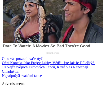
Co o vás prozradí vaše rty?
Oční Kontakt Jako Projev Lásky. Věděli Jste Jak Je Důležitý?
10 Nejžhavějších Filmových Tanců, Které Vás Nenechají
Chladnými
Nejvtipnější svatební tance
Advertisements