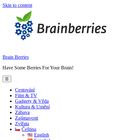
Skip to content
Brain Berries
Have Some Berries For Your Brain!
☰
Cestování
Film & TV
Gadgety & Věda
Kultura & Umění
Zábava
Zajímavosti
Zvířata
Čeština
English