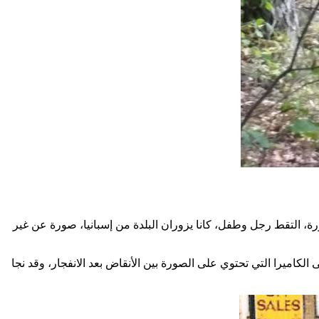
ير من تفجير سيارة أوماغ في بلدة أوماغ في مقاطعة تيرون، أيرلندا الشمالية في 15 أغسطس 1998، في الصورة، التقط رجل وطفل، كانا يزوران البلدة من إسبانيا، صورة عن غير
الية. تم العثور على الكاميرا التي تحتوي على الصورة بين الأنقاض بعد الانفجار، وقد نجا