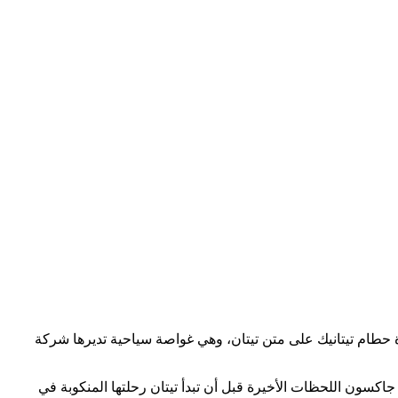
1 يونيو 2023، بدأ خمسة ركاب رحلة الغوص العميق لزيارة حطام تيتانيك على متن تيتان، وهي غواصة سياحية تديرها شركة
كسون اللحظات الأخيرة قبل أن تبدأ تيتان رحلتها المنكوبة في