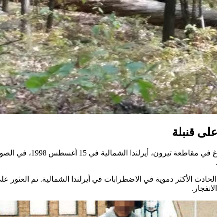
لى قنبلة
التقطت الصورة قبل وقت قص
خصًا وإصابة حوالي 220 آخرين، مما جعله الحادث الأكثر دموية في الاضطرابات في أيرلندا الشم
انفجار.