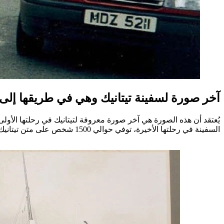
آخر صورة لسفينة تيتانيك وهي في طريقها إلى
السفينة في رحلتها الأخيرة، توفي حوالي 1500 شخص على متن تيتانيك بعد اصطدامها بجبل جليدي وغرقها.