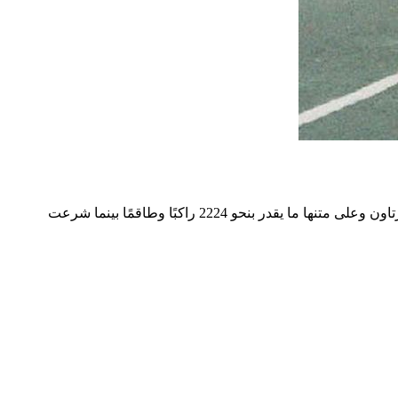
يُعتقد أن هذه الصورة هي آخر صورة معروفة لتيتانيك في رحلتها الأولى المنكوبة، التقطت الصورة في 11 أبريل 1912، بعد مغادرة تيتانيك كوينزتاون وعلى متنها ما يقدر بنحو 2224 راكبًا وطاقمًا بينما شرعت