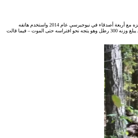
التقط متجول هذه الصورة لدب أسود عملاق على هاتفه المحمول قبل لحظات من مطاردته وافتراسه حتى الموت؛ حيث كان، دارش باتيل، يتنزه مع أربعة أصدقاء في نيوجيرسي عام 2014 واستخدم هاتفه
المحمول لالتقاط هذه الصورة للدب في الغابة – قبل أن يقتله، تم العثور على الهاتف لاحقًا في الغابة إذ تُظهِر الصورة الأخيرة لباتيل الدب الذي يبلغ وزنه 300 رطل وهو يتجه نحو افتراسه حتى الموت – فيما قالت