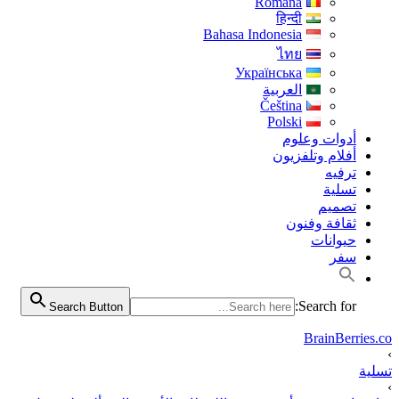
Română
हिन्दी
Bahasa Indonesia
ไทย
Українська
العربية
Čeština
Polski
أدوات وعلوم
أفلام وتلفزيون
ترفيه
تسلية
تصميم
ثقافة وفنون
حيوانات
سفر
Search for:
Search Button
BrainBerries.co
›
تسلية
›