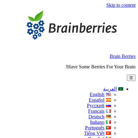
Skip to content
Brain Berries
Have Some Berries For Your Brain!
☰
العربية
English
Español
Русский
Français
Deutsch
Italiano
Português
Tiếng Việt