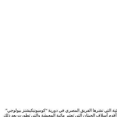
 عن اكتشاف حوت عاش منذ أكثر من 41 مليون سنة، ووفقاً للدراسة البحثية التي نشرها الفريق المصري في دورية “كوميونيكيشنز بيولوجي”
قدم أسلاف الحيتان التي تعتبر مائية المعيشة والتي تطورت بعد ذلك