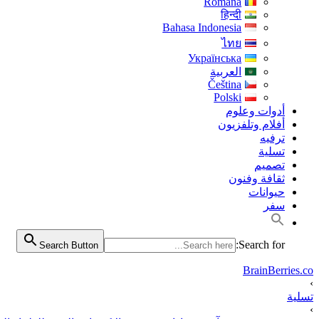
Română
हिन्दी
Bahasa Indonesia
ไทย
Українська
العربية
Čeština
Polski
أدوات وعلوم
أفلام وتلفزيون
ترفيه
تسلية
تصميم
ثقافة وفنون
حيوانات
سفر
Search for:
Search Button
BrainBerries.co
›
تسلية
›