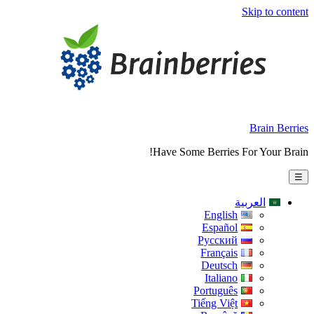
Skip to content
Brain Berries
Have Some Berries For Your Brain!
☰
العربية
English
Español
Русский
Français
Deutsch
Italiano
Português
Tiếng Việt