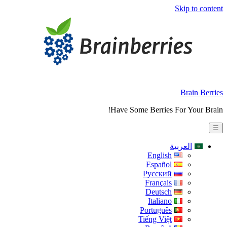
Skip to content
Brain Berries
Have Some Berries For Your Brain!
☰
العربية
English
Español
Русский
Français
Deutsch
Italiano
Português
Tiếng Việt