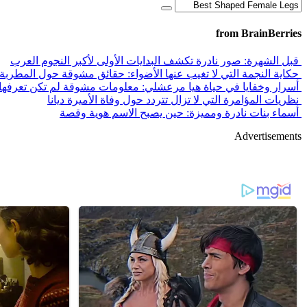
from BrainBerries
قبل الشهرة: صور نادرة تكشف البدايات الأولى لأكبر النجوم العرب
حكاية النجمة التي لا تغيب عنها الأضواء: حقائق مشوقة حول المطربة
أسرار وخفايا في حياة هيا مرعشلي: معلومات مشوقة لم تكن تعرفها
نظريات المؤامرة التي لا تزال تتردد حول وفاة الأميرة ديانا
أسماء بنات نادرة ومميزة: حين يصبح الاسم هوية وقصة
Advertisements